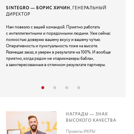
Н
,
SINTEGRO — БОРИС ХИЧИН
, ГЕНЕРАЛЬНЫЙ
АЛЕКСЕ
ДИРЕКТОР
БОРЕЦ 
вом
Нам повезло с вашей командой. Приятно работать
Ребята из
с интеллигентными и порядочными людьми. Уже сейчас
со словам
аши
полностью доверяю вашему вкусу и вашему чутью.
navalny.ru
Оперативность и пунктуальность тоже на высоте.
даже быст
м
Размещая заказ, я уверен в результате на 100%. И вообще
сайта тож
-
приятно, когда рядом не «парикмахеры бабла»,
ем.
а заинтересованные в отличном результате партнеры.
И вообще,
и МГНОВЕ
за 8 дней
о
реагирова
сайта. Вс
НАГРАДЫ — ЗНАК
ВЫСОКОГО КАЧЕСТВА
Проекты ИКРЫ